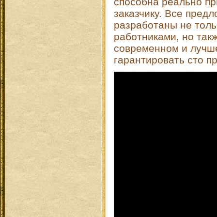
способна реально п
заказчику. Все пред
разработаны не тол
работниками, но так
современном и лучш
гарантировать сто п