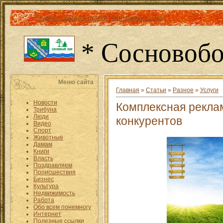
Главная
|
Каталог статей
|
Регистрация
|
Вход
* Сосновобо
Меню сайта
Главная
»
Статьи
»
Разное
»
Услуги
Новости
Комплексная рекла
Трибуна
Люди
конкурентов
Видео
Спорт
Животные
Дамам
Книги
Власть
Поздравляем
Происшествия
Бизнес
Культура
Недвижимость
Работа
Обо всем понемногу
Интернет
Полезные ссылки