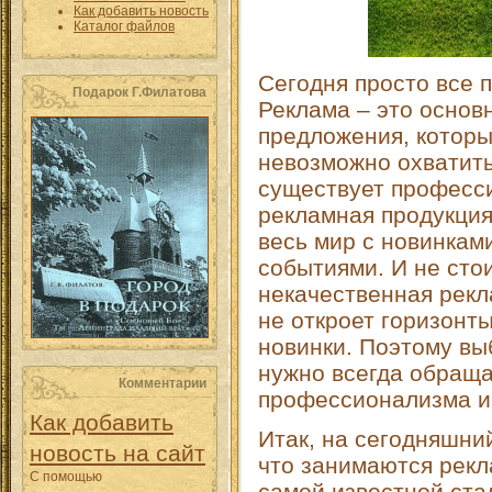
Как добавить новость
Каталог файлов
Сегодня просто все 
Подарок Г.Филатова
Реклама – это основ
предложения, которы
невозможно охватить
существует професс
рекламная продукция
весь мир с новинкам
событиями. И не стои
некачественная рекл
не откроет горизонт
новинки. Поэтому вы
нужно всегда обраща
Комментарии
профессионализма и 
Как добавить
Итак, на сегодняшни
новость на сайт
что занимаются рекл
С помощью
самой известной ста