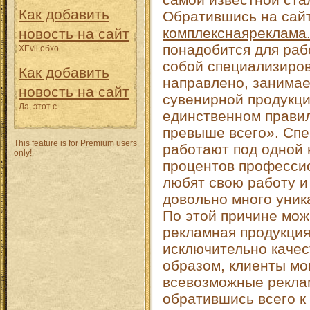
Как добавить
Обратившись на сай
комплекснаяреклама
новость на сайт
понадобится для раб
XEvil обхо
собой специализиро
Как добавить
направлено, занимае
новость на сайт
сувенирной продукци
Да, этот с
единственном правил
превыше всего». Спе
This feature is for Premium users
работают под одной 
only!
процентов профессио
любят свою работу и
довольно много уник
По этой причине мож
рекламная продукция
исключительно качес
образом, клиенты мог
всевозможные рекла
обратившись всего к