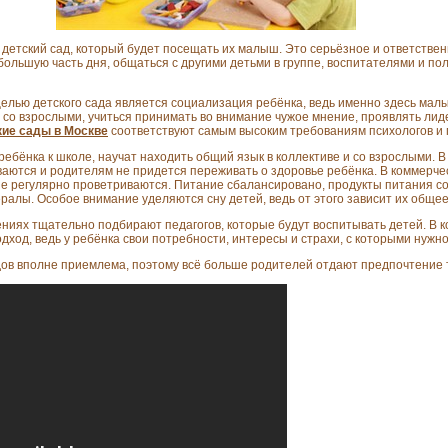
детский сад, который будет посещать их малыш. Это серьёзное и ответствен
большую часть дня, общаться с другими детьми в группе, воспитателями и по
целью детского сада является социализация ребёнка, ведь именно здесь ма
 со взрослыми, учиться принимать во внимание чужое мнение, проявлять лиде
ие сады в Москве
соответствуют самым высоким требованиям психологов и 
ребёнка к школе, научат находить общий язык в коллективе и со взрослыми. В
аются и родителям не придется переживать о здоровье ребёнка. В коммерчес
ые регулярно проветриваются. Питание сбалансировано, продукты питания с
ралы. Особое внимание уделяются сну детей, ведь от этого зависит их общее
ениях тщательно подбирают педагогов, которые будут воспитывать детей. В к
од, ведь у ребёнка свои потребности, интересы и страхи, с которыми нужно
адов вполне приемлема, поэтому всё больше родителей отдают предпочтение