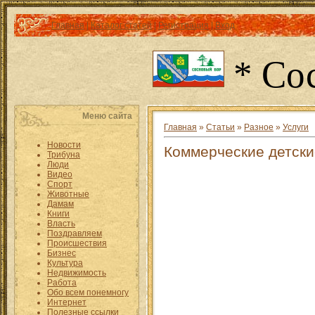
Главная
|
Каталог статей
|
Регистрация
|
Вход
* Со
Меню сайта
Главная
»
Статьи
»
Разное
»
Услуги
Новости
Коммерческие детски
Трибуна
Люди
Видео
Спорт
Животные
Дамам
Книги
Власть
Поздравляем
Происшествия
Бизнес
Культура
Недвижимость
Работа
Обо всем понемногу
Интернет
Полезные ссылки