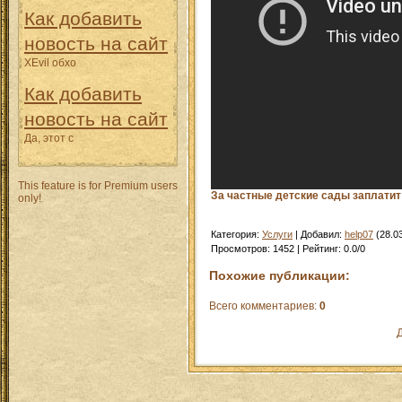
Как добавить
новость на сайт
XEvil обхо
Как добавить
новость на сайт
Да, этот с
This feature is for Premium users
За частные детские сады заплати
only!
Категория
:
Услуги
|
Добавил
:
help07
(28.0
Просмотров
:
1452
|
Рейтинг
:
0.0
/
0
Похожие публикации:
Всего комментариев
:
0
Д