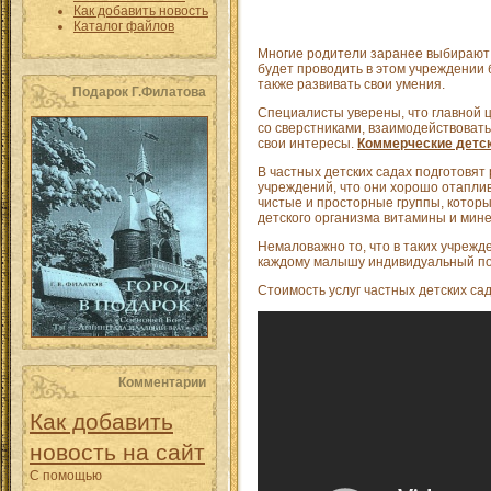
Как добавить новость
Каталог файлов
Многие родители заранее выбирают 
будет проводить в этом учреждении 
также развивать свои умения.
Подарок Г.Филатова
Специалисты уверены, что главной 
со сверстниками, взаимодействовать
свои интересы.
Коммерческие детск
В частных детских садах подготовят 
учреждений, что они хорошо отаплив
чистые и просторные группы, котор
детского организма витамины и мине
Немаловажно то, что в таких учрежд
каждому малышу индивидуальный подх
Стоимость услуг частных детских с
Комментарии
Как добавить
новость на сайт
С помощью