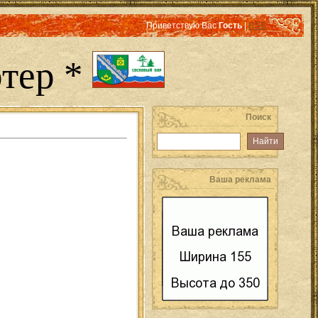
Приветствую Вас
Гость
|
RSS
тер *
Поиск
Ваша реклама