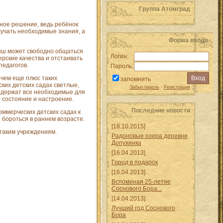
Группа Атомград
ное решение, ведь ребёнок
лучать необходимые знания, а
Форма входа
лыш может свободно общаться
Логин:
рские качества и отстаивать
педагогов.
Пароль:
 чем еще плюс таких
запомнить
ких детских садах светлые,
Забыл пароль
·
Регистрация
одержат все необходимые для
 состояние и настроение.
Последние новости
оммерческих детских садах к
 бороться в раннем возрасте.
[18.10.2015]
 таким учреждениям.
Радоновые озера деревни
Допухинка
[16.04.2013]
Город в подарок
[16.04.2013]
Вспоминая 25-летие
Соснового Бора...
[14.04.2013]
Лучший год Соснового
Бора