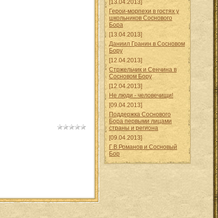
[13.04.2013]
Герои-морпехи в гостях у
школьников Соснового
Бора
[13.04.2013]
Даниил Гранин в Сосновом
Бору
[12.04.2013]
Стржельчик и Сенчина в
Сосновом Бору
[12.04.2013]
Не люди - человечищи!
[09.04.2013]
Поддержка Соснового
Бора первыми лицами
страны и региона
[09.04.2013]
Г.В.Романов и Сосновый
Бор