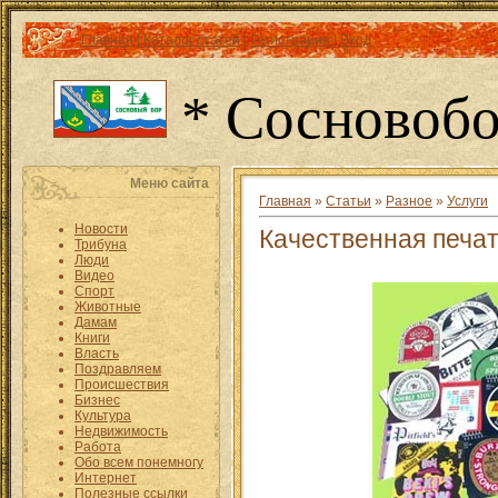
Главная
|
Каталог статей
|
Регистрация
|
Вход
* Сосновобо
Меню сайта
Главная
»
Статьи
»
Разное
»
Услуги
Новости
Качественная печат
Трибуна
Люди
Видео
Спорт
Животные
Дамам
Книги
Власть
Поздравляем
Происшествия
Бизнес
Культура
Недвижимость
Работа
Обо всем понемногу
Интернет
Полезные ссылки