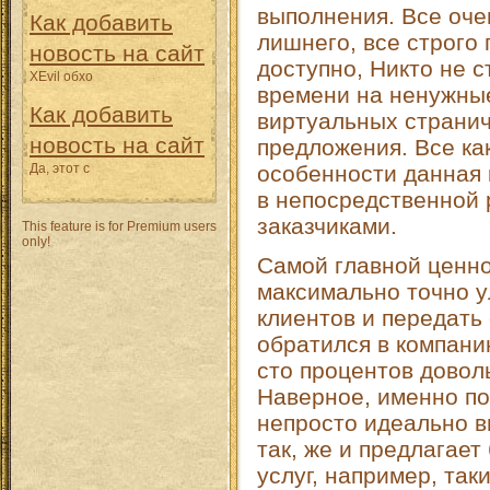
выполнения. Все оче
Как добавить
лишнего, все строго 
новость на сайт
доступно, Никто не с
XEvil обхо
времени на ненужны
Как добавить
виртуальных странич
новость на сайт
предложения. Все как
Да, этот с
особенности данная 
в непосредственной 
заказчиками.
This feature is for Premium users
only!
Самой главной ценно
максимально точно у
клиентов и передать 
обратился в компани
сто процентов довол
Наверное, именно по
непросто идеально в
так, же и предлагае
услуг, например, так