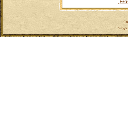
[
Рег
Co
Трибун