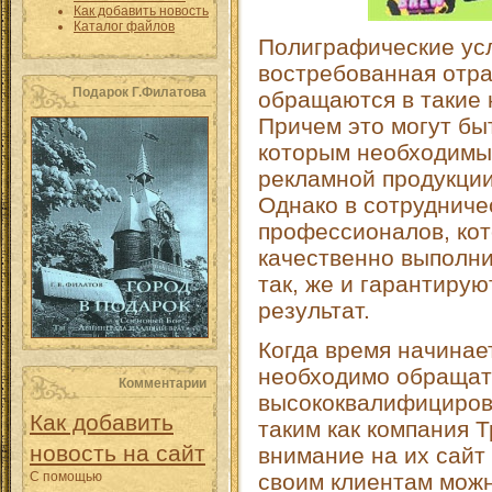
Как добавить новость
Каталог файлов
Полиграфические усл
востребованная отра
Подарок Г.Филатова
обращаются в такие 
Причем это могут бы
которым необходимы
рекламной продукции,
Однако в сотрудниче
профессионалов, кот
качественно выполни
так, же и гарантиру
результат.
Когда время начинает
необходимо обращат
Комментарии
высококвалифициро
Как добавить
таким как компания 
новость на сайт
внимание на их сайт
С помощью
своим клиентам можн