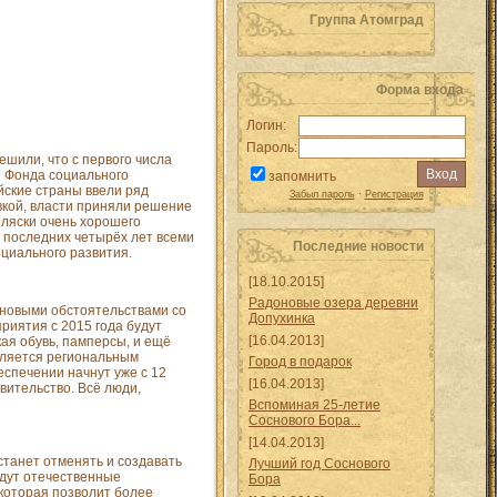
Группа Атомград
Форма входа
Логин:
Пароль:
ешили, что с первого числа
е Фонда социального
запомнить
йские страны ввели ряд
Забыл пароль
·
Регистрация
овкой, власти приняли решение
ляски очень хорошего
 последних четырёх лет всеми
Последние новости
циального развития.
[18.10.2015]
Радоновые озера деревни
с новыми обстоятельствами со
Допухинка
риятия с 2015 года будут
[16.04.2013]
ая обувь, памперсы, и ещё
вляется региональным
Город в подарок
спечении начнут уже с 12
[16.04.2013]
вительство. Всё люди,
Вспоминая 25-летие
Соснового Бора...
[14.04.2013]
станет отменять и создавать
Лучший год Соснового
удут отечественные
Бора
 которая позволит более