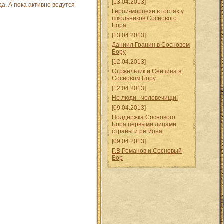
[13.04.2013]
а. А пока активно ведутся
Герои-морпехи в гостях у
школьников Соснового
Бора
[13.04.2013]
Даниил Гранин в Сосновом
Бору
[12.04.2013]
Стржельчик и Сенчина в
Сосновом Бору
[12.04.2013]
Не люди - человечищи!
[09.04.2013]
Поддержка Соснового
Бора первыми лицами
страны и региона
[09.04.2013]
Г.В.Романов и Сосновый
Бор