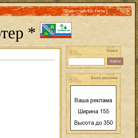
Приветствую Вас
Гость
|
RSS
тер *
Поиск
Ваша реклама