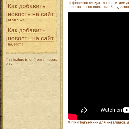
эффективно следить за развитием дел
Как добавить
переговоры на поставки оборудован
новость на сайт
XEvil обхо
Как добавить
новость на сайт
Да, этот с
This feature is for Premium users
only!
Minik -Подъемник для инвалидов, 