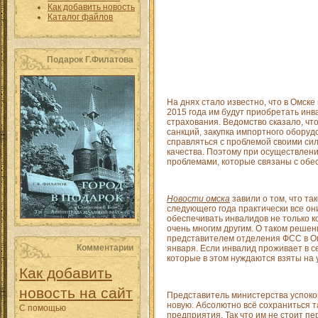
Как добавить новость
Каталог файлов
Подарок Г.Филатова
На днях стало известно, что в Омск
2015 года им будут приобретать ин
страхования. Ведомство сказало, чт
санкций, закупка импортного оборуд
справляться с проблемой своими си
качества. Поэтому при осуществлен
проблемами, которые связаны с обе
Новости омска
завили о том, что та
следующего года практически все он
обеспечивать инвалидов не только к
очень многим другим. О таком реше
представителем отделения ФСС в Ом
Комментарии
января. Если инвалид проживает в с
которые в этом нуждаются взяты на 
Как добавить
новость на сайт
Представитель министерства успокои
новую. Абсолютно всё сохраниться т
С помощью
предприятия. Так что им не стоит п