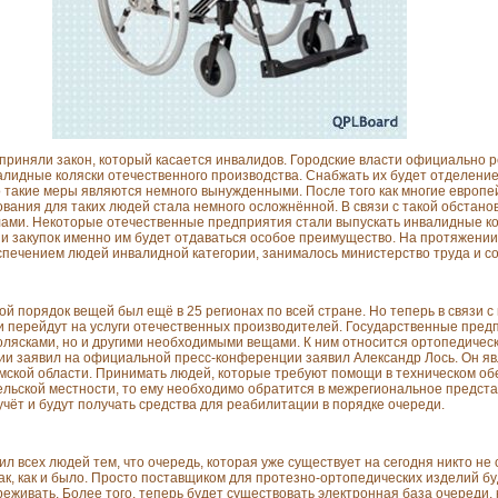
е приняли закон, который касается инвалидов. Городские власти официально р
валидные коляски отечественного производства. Снабжать их будет отделени
о такие меры являются немного вынужденными. После того как многие европе
ования для таких людей стала немного осложнённой. В связи с такой обстан
лами. Некоторые отечественные предприятия стали выпускать инвалидные ко
ии закупок именно им будет отдаваться особое преимущество. На протяжении
спечением людей инвалидной категории, занималось министерство труда и со
кой порядок вещей был ещё в 25 регионах по всей стране. Но теперь в связи 
и перейдут на услуги отечественных производителей. Государственные предп
олясками, но и другими необходимыми вещами. К ним относится ортопедическ
нии заявил на официальной пресс-конференции заявил Александр Лось. Он я
ской области. Принимать людей, которые требуют помощи в техническом обе
ельской местности, то ему необходимо обратится в межрегиональное предста
учёт и будут получать средства для реабилитации в порядке очереди.
л всех людей тем, что очередь, которая уже существует на сегодня никто не 
ак, как и было. Просто поставщиком для протезно-ортопедических изделий б
ереживать. Более того, теперь будет существовать электронная база очереди,