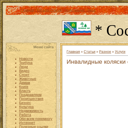
Главная
|
Каталог статей
|
Регистрация
|
Вход
* Со
Меню сайта
Главная
»
Статьи
»
Разное
»
Услуги
Новости
Инвалидные коляски 
Трибуна
Люди
Видео
Спорт
Животные
Дамам
Книги
Власть
Поздравляем
Происшествия
Бизнес
Культура
Недвижимость
Работа
Обо всем понемногу
Интернет
Полезные ссылки