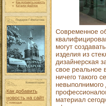
Как добавить новость
Каталог файлов
Подарок Г.Филатова
Современное о
квалифицирова
могут создават
изделия из стек
дизайнерская з
свое реальное 
ничего такого с
Комментарии
невыполнимого 
Как добавить
профессионалов
новость на сайт
материал сегод
С помощью