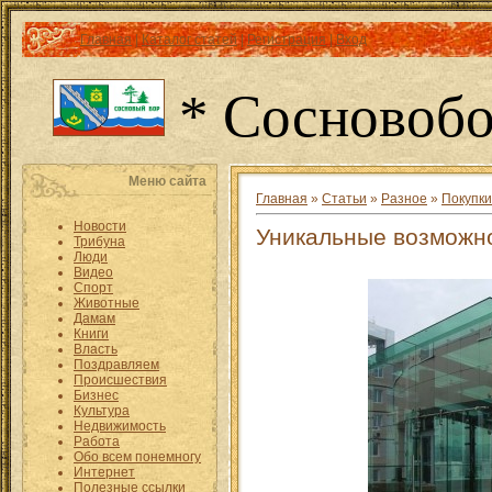
Главная
|
Каталог статей
|
Регистрация
|
Вход
* Сосновобо
Меню сайта
Главная
»
Статьи
»
Разное
»
Покупки
Новости
Уникальные возможн
Трибуна
Люди
Видео
Спорт
Животные
Дамам
Книги
Власть
Поздравляем
Происшествия
Бизнес
Культура
Недвижимость
Работа
Обо всем понемногу
Интернет
Полезные ссылки