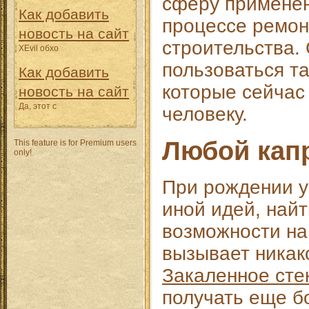
сферу применен
Как добавить
процессе ремон
новость на сайт
строительства.
XEvil обхо
пользоваться т
Как добавить
которые сейчас
новость на сайт
Да, этот с
человеку.
Любой кап
This feature is for Premium users
only!
При рождении у
иной идей, найт
возможности на
вызывает никак
Закаленное сте
получать еще 