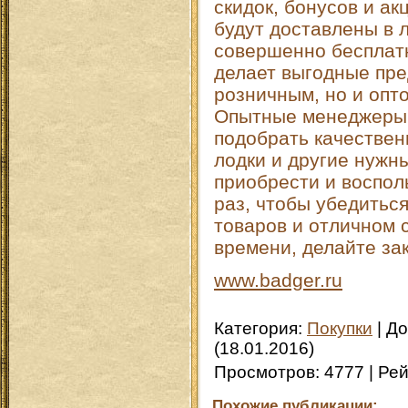
скидок, бонусов и ак
будут доставлены в 
совершенно бесплатн
делает выгодные пре
розничным, но и опт
Опытные менеджеры 
подобрать качествен
лодки и другие нужн
приобрести и воспол
раз, чтобы убедитьс
товаров и отличном 
времени, делайте за
www.badger.ru
Категория
:
Покупки
|
До
(18.01.2016)
Просмотров
:
4777
|
Рей
Похожие публикации: