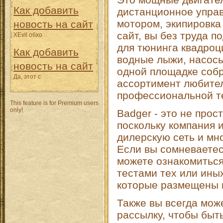
Как добавить
дистанционное упра
мотором, экипировка
новость на сайт
сайт, вы без труда п
XEvil обхо
для тюнинга квадроц
Как добавить
водные лыжи, насосы
новость на сайт
одной площадке соб
Да, этот с
ассортимент любите
профессиональной т
This feature is for Premium users
only!
Badger - это не прос
поскольку компания 
дилерскую сеть и мн
Если вы сомневаетес
можете ознакомиться
тестами тех или ины
которые размещены 
Также вы всегда мож
рассылку, чтобы быт