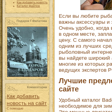
Как добавить новость
Каталог файлов
Если вы любите рыбал
важны аксессуары и 
Подарок Г.Филатова
Очень удобно, когда
в одном месте, запл
цену. С самого нача
одним из лучших сре
рыболовный интернет
вы найдете широкий 
многие из которых р
ведущих экспертов Р
Лучшие предл
сайте
Комментарии
Как добавить
Удобный каталог Bad
новость на сайт
необходимое для зим
С помощью
Это мощные двигател