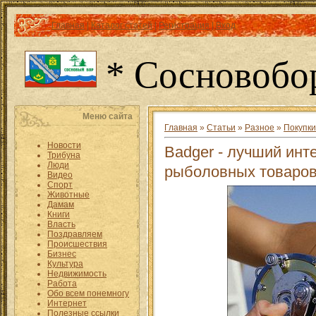
Главная
|
Каталог статей
|
Регистрация
|
Вход
* Сосновобо
Меню сайта
Главная
»
Статьи
»
Разное
»
Покупки
Новости
Badger - лучший инт
Трибуна
Люди
рыболовных товаро
Видео
Спорт
Животные
Дамам
Книги
Власть
Поздравляем
Происшествия
Бизнес
Культура
Недвижимость
Работа
Обо всем понемногу
Интернет
Полезные ссылки