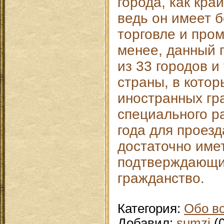
города, как кра
ведь он имеет 
торговле и про
менее, данный 
из 33 городов 
страны, в котор
иностранных гр
специального р
года для проез
достаточно имет
подтверждающи
гражданство.
Категория
:
Обо в
Добавил
:
sumzi
(0