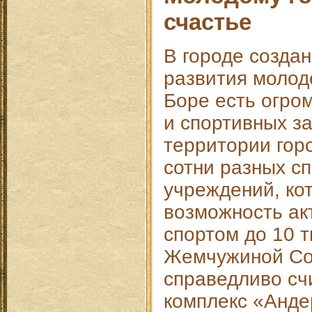
счастье
В городе создан
развития молод
Боре есть огро
и спортивных з
территории гор
сотни разных с
учреждений, ко
возможность ак
спортом до 10 
Жемчужиной Со
справедливо сч
комплекс «Анде