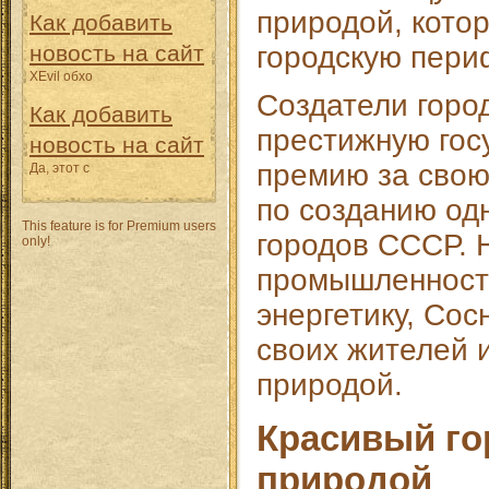
природой, кото
Как добавить
новость на сайт
городскую пери
XEvil обхо
Создатели горо
Как добавить
престижную гос
новость на сайт
премию за свою
Да, этот с
по созданию од
This feature is for Premium users
городов СССР. 
only!
промышленность
энергетику, Со
своих жителей 
природой.
Красивый го
природой