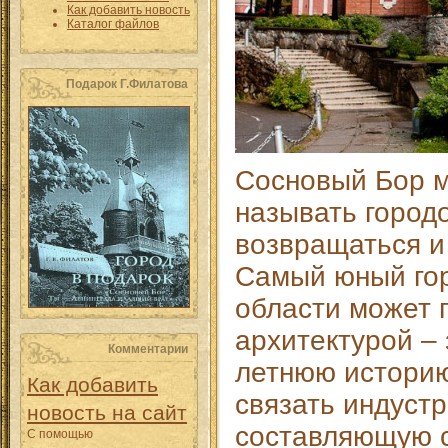
Как добавить новость
Каталог файлов
Подарок Г.Филатова
Сосновый Бор 
называть городо
возвращаться и
Самый юный гор
области может 
архитектурой – 
Комментарии
летнюю историю
Как добавить
связать индуст
новость на сайт
составляющую с
С помощью