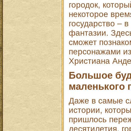
городок, котор
некоторое врем
государство – в
фантазии. Здес
сможет познако
персонажами из
Христиана Анде
Большое буд
маленького 
Даже в самые 
истории, котор
пришлось переж
десятилетия, г