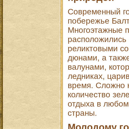
Современный го
побережье Балт
Многоэтажные п
расположились 
реликтовыми с
дюнами, а такж
валунами, кото
ледниках, цари
время. Сложно 
количество зел
отдыха в любом
страны.
Молодому го