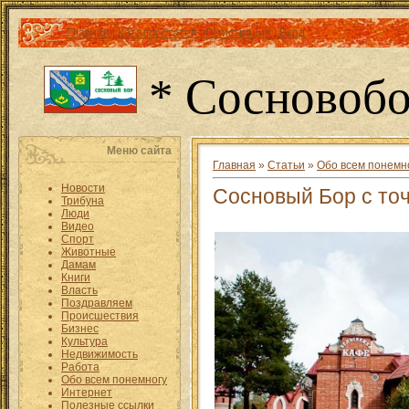
Главная
|
Каталог статей
|
Регистрация
|
Вход
* Сосновобо
Меню сайта
Главная
»
Статьи
»
Обо всем понемн
Новости
Сосновый Бор с точ
Трибуна
Люди
Видео
Спорт
Животные
Дамам
Книги
Власть
Поздравляем
Происшествия
Бизнес
Культура
Недвижимость
Работа
Обо всем понемногу
Интернет
Полезные ссылки