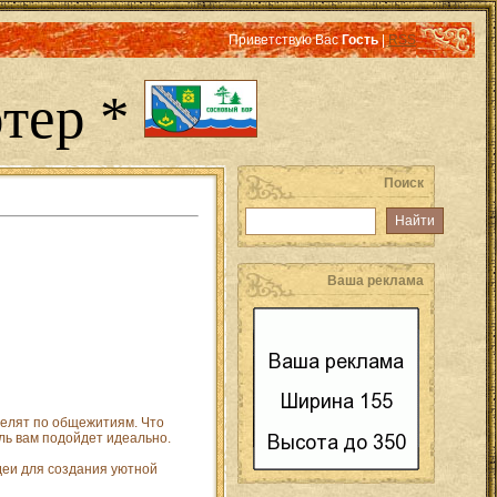
Приветствую Вас
Гость
|
RSS
тер *
Поиск
Ваша реклама
 селят по общежитиям. Что
ель вам подойдет идеально.
деи для создания уютной