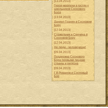
[13.04.2013]
Герои-морпехи в гостях у
школьников Соснового
Бора
[13.04.2013]
Даниил Гранин в Сосновом
Бору
[12.04.2013]
Стржельчик и Сенчина в
Сосновом Бору
[12.04.2013]
Не люди - человечищи!
[09.04.2013]
Поддержка Соснового
Бора первыми лицами
страны и региона
[09.04.2013]
Г.В.Романов и Сосновый
Бор