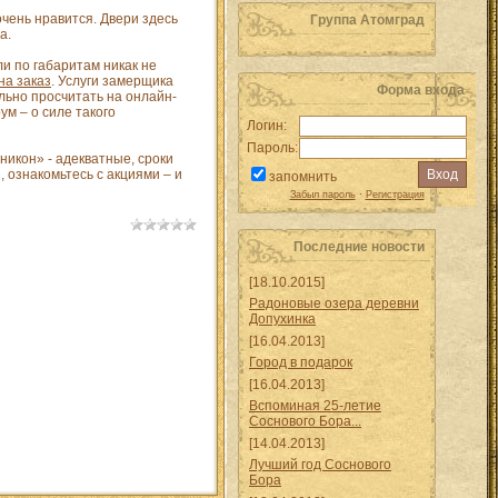
очень нравится. Двери здесь
Группа Атомград
а.
и по габаритам никак не
а заказ
. Услуги замерщика
Форма входа
льно просчитать на онлайн-
м – о силе такого
Логин:
Пароль:
никон» - адекватные, сроки
, ознакомьтесь с акциями – и
запомнить
Забыл пароль
·
Регистрация
Последние новости
[18.10.2015]
Радоновые озера деревни
Допухинка
[16.04.2013]
Город в подарок
[16.04.2013]
Вспоминая 25-летие
Соснового Бора...
[14.04.2013]
Лучший год Соснового
Бора