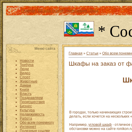
Главная
|
Каталог статей
|
Регистрация
|
Вход
* Со
Меню сайта
Главная
»
Статьи
»
Обо всем понемн
Новости
Шкафы на заказ от ф
Трибуна
Люди
Видео
Спорт
Шк
Животные
Дамам
Книги
Власть
Поздравляем
Происшествия
Бизнес
Культура
В городах, только начинающих строи
Недвижимость
делать, если хочется на нескольких
Работа
Обо всем понемногу
Например,
угловой шкаф
- отличное
Интернет
обстановки можно на сайте ronikon.
Полезные ссылки