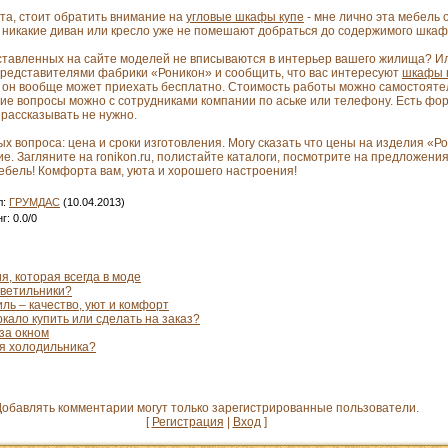
ата, стоит обратить внимание на
угловые шкафы купе
- мне лично эта мебель 
и никакие диван или кресло уже не помешают добраться до содержимого шкаф
дставленных на сайте моделей не вписываются в интерьер вашего жилища? Ил
 представителями фабрики «Роникон» и сообщить, что вас интересуют
шкафы н
х он вообще может приехать бесплатно. Стоимость работы можно самостояте
шие вопросы можно с сотрудниками компании по аське или телефону. Есть фору
рассказывать не нужно.
х вопроса: цена и сроки изготовления. Могу сказать что цены на изделия «Ро
е. Загляните на ronikon.ru, полистайте каталоги, посмотрите на предложения
ебель! Комфорта вам, уюта и хорошего настроения!
л
:
ГРУМДАС
(10.04.2013)
нг
:
0.0
/
0
ия, которая всегда в моде
светильники?
ль – качество, уют и комфорт
кало купить или сделать на заказ?
за окном
ля холодильника?
обавлять комментарии могут только зарегистрированные пользователи.
[
Регистрация
|
Вход
]