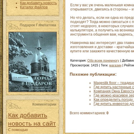
Как добавить новость
Если у вас уж очень маленькая комн
Каталог файлов
открываются, двигаясь в стороны – 
Но что делать, если ни одна из пре
подходят? Тогда можно связаться с
Подарок Г.Филатова
стоят недорого, в некоторых случая
калькуляторе, а получить на возник
инструмента общения вам, надеюсь, 
Наверняка вас интересует два главны
изготовления и доставки – кратчайши
купите или закажите качественную м
Категория
:
Обо всем понемногу
|
Добави
Просмотров
:
1415
|
Теги
:
магазин
|
Рейти
Похожие публикации:
Magestik floor – традиц
Где купить настенные 
Компания Окна Еврости
Где можно красивое зер
Как определить погоду 
Где купить инвертор д
Комментарии
Всего комментариев
:
0
Как добавить
новость на сайт
Д
С помощью