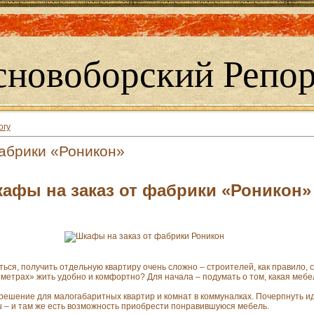
сновоборский Репор
огу
абрики «Роникон»
афы на заказ от фабрики «Роникон»
ться, получить отдельную квартиру очень сложно – строителей, как правило,
 «метрах» жить удобно и комфортно? Для начала – подумать о том, какая меб
 решение для малогабаритных квартир и комнат в коммуналках. Почерпнуть и
ru – и там же есть возможность приобрести понравившуюся мебель.