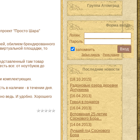
Группа Атомград
Форма входа
 проект "Просто Шара"
Логин:
Пароль:
цией, обилием брендированного
 виртуальной площадки, то
запомнить
Забыл пароль
·
Регистрация
редставленный там товар
ть все: от ноутбуков до
Последние новости
ли комплектующих.
[18.10.2015]
Радоновые озера деревни
ть в наличии - в течении дня.
Допухинка
[16.04.2013]
сно ведь. И удобно. Хорошего
Город в подарок
[16.04.2013]
Вспоминая 25-летие
Соснового Бора...
[14.04.2013]
Лучший год Соснового
Бора