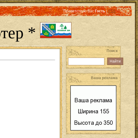
Приветствую Вас
Гость
|
RSS
тер *
Поиск
Ваша реклама