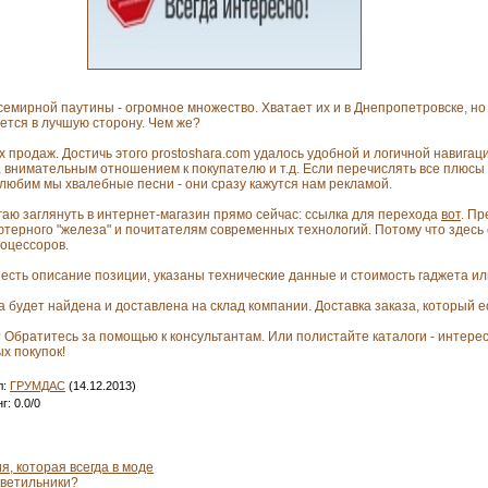
емирной паутины - огромное множество. Хватает их и в Днепропетровске, но
тся в лучшую сторону. Чем же?
 продаж. Достичь этого prostoshara.com удалось удобной и логичной навига
 внимательным отношением к покупателю и т.д. Если перечислять все плюсы
е любим мы хвалебные песни - они сразу кажутся нам рекламой.
аю заглянуть в интернет-магазин прямо сейчас: ссылка для перехода
вот
. П
ерного "железа" и почитателям современных технологий. Потому что здесь ес
роцессоров.
а есть описание позиции, указаны технические данные и стоимость гаджета и
 будет найдена и доставлена на склад компании. Доставка заказа, который ес
? Обратитесь за помощью к консультантам. Или полистайте каталоги - интере
х покупок!
л
:
ГРУМДАС
(14.12.2013)
нг
:
0.0
/
0
ия, которая всегда в моде
светильники?