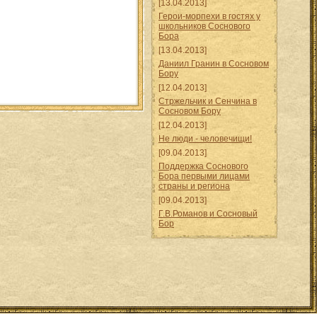
[13.04.2013]
Герои-морпехи в гостях у
школьников Соснового
Бора
[13.04.2013]
Даниил Гранин в Сосновом
Бору
[12.04.2013]
Стржельчик и Сенчина в
Сосновом Бору
[12.04.2013]
Не люди - человечищи!
[09.04.2013]
Поддержка Соснового
Бора первыми лицами
страны и региона
[09.04.2013]
Г.В.Романов и Сосновый
Бор