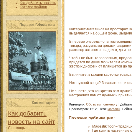
Как добавить новость
Каталог файлов
Подарок Г.Филатова
Интернет-магазинов на просторах Вс
выделяется на общем фоне. Выделяе
В первую очередь - опытом успешных
товара, разумными ценами, акциями,
разговор затянется надолго, да и н
Чтобы не быть голословным, предлаг
придется по душе любителям компьют
жестких дисков и от планшетов до п
Взгляните: в каждой карточке товар
Нет нужной вещи? Закажите ее, и она
Не знаете, что конкретно вам нужно
настроения вам от нужных и приятны
Комментарии
Категория
:
Обо всем понемногу
|
Добави
Просмотров
:
1212
|
Теги
:
магазин
|
Рейти
Как добавить
Похожие публикации:
новость на сайт
Magestik floor – традиц
С помощью
Где купить настенные 