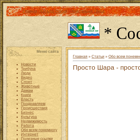
Главная
|
Каталог статей
|
Регистрация
|
Вход
* Со
Меню сайта
Главная
»
Статьи
»
Обо всем понемн
Новости
Просто Шара - прост
Трибуна
Люди
Видео
Спорт
Животные
Дамам
Книги
Власть
Поздравляем
Происшествия
Бизнес
Культура
Недвижимость
Работа
Обо всем понемногу
Интернет
Полезные ссылки