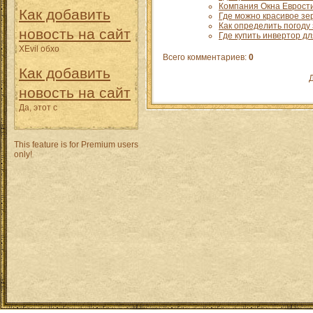
Компания Окна Еврости
Как добавить
Где можно красивое зер
Как определить погоду 
новость на сайт
Где купить инвертор д
XEvil обхо
Всего комментариев
:
0
Как добавить
Д
новость на сайт
Да, этот с
This feature is for Premium users
only!