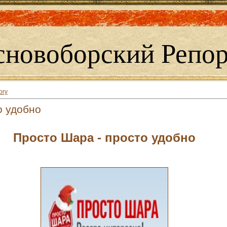
сновоборский Репор
огу
о удобно
Просто Шара - просто удобно