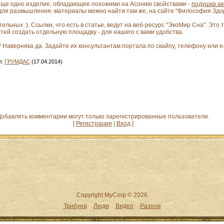
ь еще одно изделие, обладающее похожими на Асонию свойствами -
подушка а
 для размышления: материалы можно найти там же, на сайте "Философия Здо
льных :). Ссылки, что есть в статье, ведут на веб-ресурс "ЭкоМир Сна". Это 
ей создать отдельную площадку - для нашего с вами удобства.
 Наверняка да. Задайте их консультантам портала по скайпу, телефону или 
л
:
ГРУМДАС
(17.04.2014)
обавлять комментарии могут только зарегистрированные пользователи.
[
Регистрация
|
Вход
]
Copyright MyCorp © 2026
Трибуна
Люди
Видео
Разное