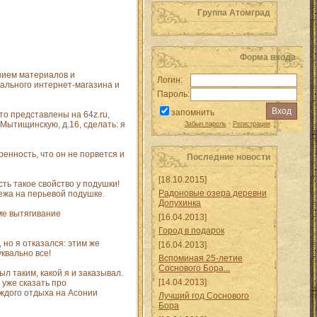
Группа Атомград
Форма входа
ением материалов и
Логин:
кального интернет-магазина и
Пароль:
запомнить
то представлены на 64z.ru,
Мытищинскую, д.16, сделать: я
Забыл пароль
·
Регистрация
енность, что он не порвется и
Последние новости
[18.10.2015]
ть такое свойство у подушки!
Радоновые озера деревни
ежа на перьевой подушке.
Допухинка
аме вытягивание
[16.04.2013]
Город в подарок
 но я отказался: этим же
[16.04.2013]
квально все!
Вспоминая 25-летие
Соснового Бора...
л таким, какой я и заказывал.
[14.04.2013]
 уже сказать про
аждого отдыха на Асонии
Лучший год Соснового
Бора