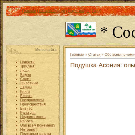
Главная
|
Каталог статей
|
Регистрация
|
Вход
* Со
Меню сайта
Главная
»
Статьи
»
Обо всем понемн
Новости
Подушка Асония: опы
Трибуна
Люди
Видео
Спорт
Животные
Дамам
Книги
Власть
Поздравляем
Происшествия
Бизнес
Культура
Недвижимость
Работа
Обо всем понемногу
Интернет
Полезные ссылки