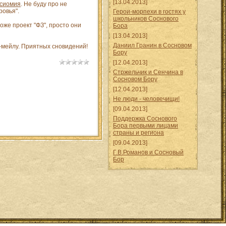
[13.04.2013]
ксиомия
. Не буду про не
ровья".
Герои-морпехи в гостях у
школьников Соснового
тоже проект "ФЗ", просто они
Бора
[13.04.2013]
Даниил Гранин в Сосновом
е-мейлу. Приятных сновидений!
Бору
[12.04.2013]
Стржельчик и Сенчина в
Сосновом Бору
[12.04.2013]
Не люди - человечищи!
[09.04.2013]
Поддержка Соснового
Бора первыми лицами
страны и региона
[09.04.2013]
Г.В.Романов и Сосновый
Бор