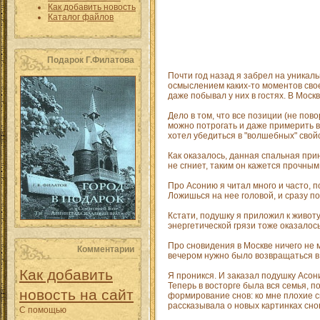
Как добавить новость
Каталог файлов
Подарок Г.Филатова
Почти год назад я забрел на уникал
осмыслением каких-то моментов свое
даже побывал у них в гостях. В Москв
Дело в том, что все позиции (не пов
можно потрогать и даже примерить в
хотел убедиться в "волшебных" сво
Как оказалось, данная спальная при
не сгниет, таким он кажется прочным 
Про Асонию я читал много и часто, 
Ложишься на нее головой, и сразу 
Кстати, подушку я приложил к животу
энергетической грязи тоже оказалос
Про сновидения в Москве ничего не м
Комментарии
вечером нужно было возвращаться в 
Как добавить
Я проникся. И заказал подушку Асон
Теперь в восторге была вся семья, п
новость на сайт
формирование снов: ко мне плохие с
рассказывала о новых картинках снов
С помощью