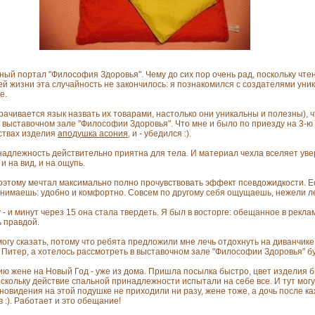
ьный портал "Философия Здоровья". Чему до сих пор очень рад, поскольку чт
й жизни эта случайность не закончилось: я познакомился с создателями уни
е.
орачивается язык назвать их товарами, настолько они уникальны и полезны), ч
 выставочном зале "Философии Здоровья". Что мне и было по приезду на 3-ю 
йствах изделия
аподушка асония
, и - убедился :).
надлежность действительно приятна для тела. И материал чехла вселяет увер
и на вид, и на ощупь.
поэтому мечтал максимально полно прочувствовать эффект псевдожидкости. Ес
понимаешь: удобно и комфортно. Совсем по другому себя ощущаешь, нежели л
 - и минут через 15 она стала твердеть. Я был в восторге: обещанное в рекл
ь правдой.
огу сказать, потому что ребята предложили мне лечь отдохнуть на диванчике,
Питер, а хотелось рассмотреть в выставочном зале "Философии Здоровья" бу
ию жене на Новый Год - уже из дома. Пришла посылка быстро, цвет изделия бы
оскольку действие спальной принадлежности испытали на себе все. И тут могу
новидения на этой подушке не приходили ни разу, жене тоже, а дочь после к
 :). Работает и это обещание!