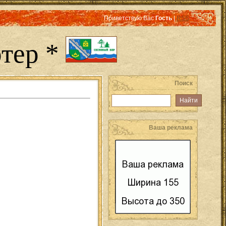
Приветствую Вас
Гость
|
RSS
тер *
Поиск
Ваша реклама