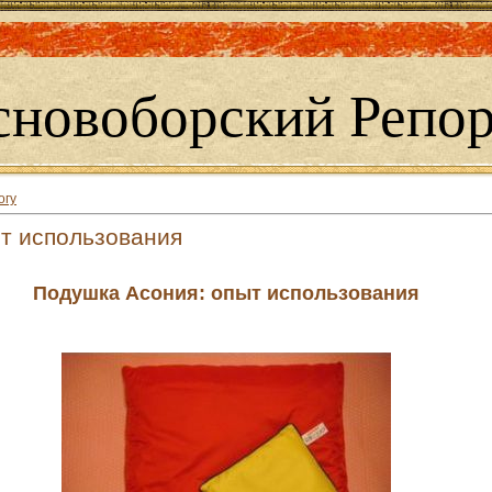
сновоборский Репор
огу
т использования
Подушка Асония: опыт использования