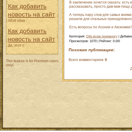
В заключение хочется сказать: ест
Как добавить
рассказывать, просто дам вам пищу
новость на сайт
А теперь пару слов для самых внимате
решили для спальных принадлежност
XEvil обхо
Есть вопросы по Асонии и Аксиомии?
Как добавить
Категория
:
Обо всем понемногу
|
Добави
новость на сайт
Просмотров
:
1070
|
Рейтинг
:
0.0
/
0
Да, этот с
Похожие публикации:
Всего комментариев
:
0
This feature is for Premium users
only!
Д