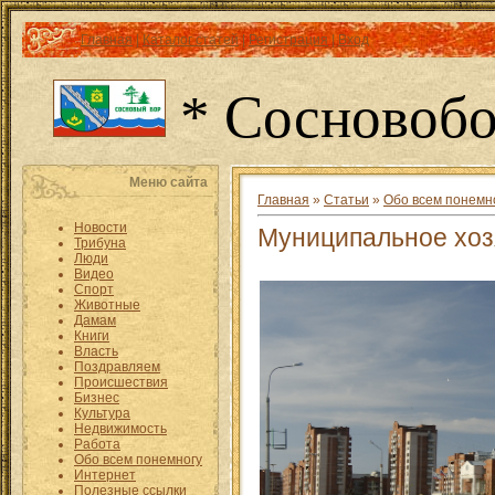
Главная
|
Каталог статей
|
Регистрация
|
Вход
* Сосновобо
Меню сайта
Главная
»
Статьи
»
Обо всем понемн
Новости
Муниципальное хоз
Трибуна
Люди
Видео
Спорт
Животные
Дамам
Книги
Власть
Поздравляем
Происшествия
Бизнес
Культура
Недвижимость
Работа
Обо всем понемногу
Интернет
Полезные ссылки