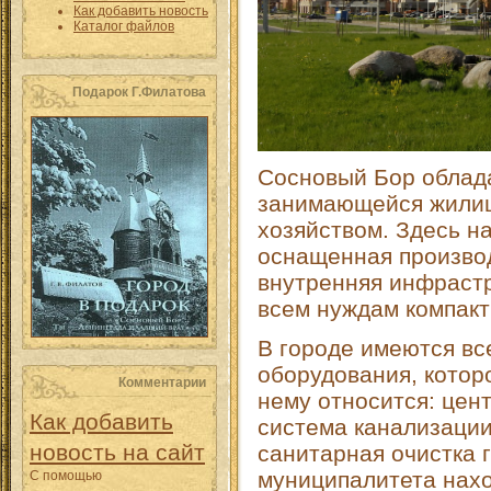
Как добавить новость
Каталог файлов
Подарок Г.Филатова
Сосновый Бор облад
занимающейся жили
хозяйством. Здесь н
оснащенная производ
внутренняя инфрастр
всем нуждам компакт
В городе имеются вс
оборудования, котор
Комментарии
нему относится: цен
Как добавить
система канализации
новость на сайт
санитарная очистка 
муниципалитета нахо
С помощью