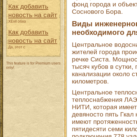
фонд города и объе
Как добавить
Соснового Бора.
новость на сайт
XEvil обхо
Виды инженерно
необходимого дл
Как добавить
новость на сайт
Центральное водосн
Да, этот с
жителей города прои
речке Систа. Мощнос
This feature is for Premium users
тысяч кубов в сутки
only!
канализации около с
километров.
Центральное теплос
теплоснабжения ЛАЭ
НИТИ, которая имеет
девяносто пять Гкал 
имеют протяженность
пятидесяти семи кил
подключения 778 узл