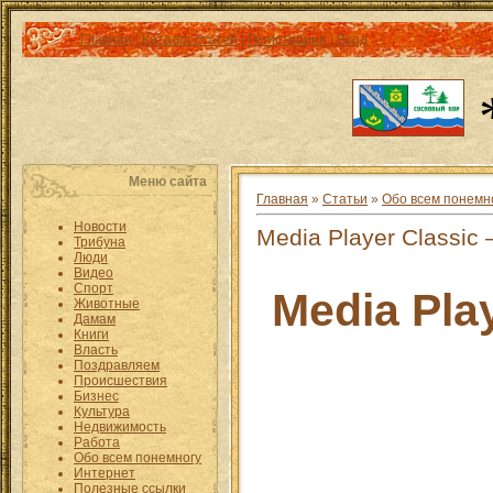
Главная
|
Каталог статей
|
Регистрация
|
Вход
Меню сайта
Главная
»
Статьи
»
Обо всем понемн
Новости
Media Player Classic
Трибуна
Люди
Видео
Спорт
Media Pla
Животные
Дамам
Книги
Власть
Поздравляем
Происшествия
Бизнес
Культура
Недвижимость
Работа
Обо всем понемногу
Интернет
Полезные ссылки