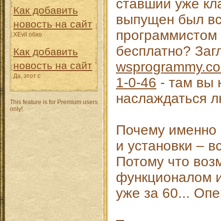
ставший уже кл
Как добавить
выпущен был вс
новость на сайт
программистом 
XEvil обхо
бесплатно? Заг
Как добавить
wsprogrammy.com
новость на сайт
Да, этот с
1-0-46
- там вы 
наслаждаться 
This feature is for Premium users
only!
Почему именно 
и установки – в
Потому что воз
функционалом и
уже за 60... Оп