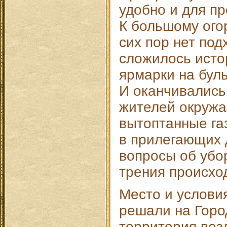
удобно и для пр
К большому ого
сих пор нет под
сложилось исто
ярмарки на бул
И оканчивались
жителей окруж
вытоптанные га
в прилегающих 
вопросы об убо
трения происхо
Место и услови
решали на Горо
территория воз