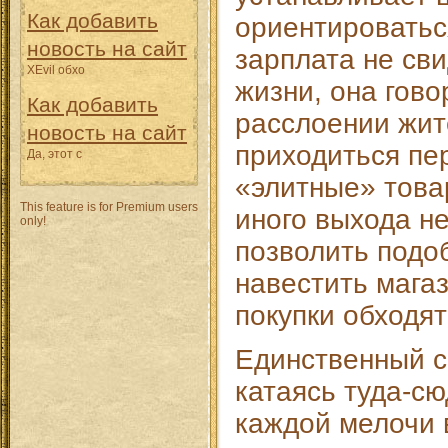
Как добавить
ориентироватьс
новость на сайт
зарплата не св
XEvil обхо
жизни, она гово
Как добавить
расслоении жит
новость на сайт
приходиться пе
Да, этот с
«элитные» това
This feature is for Premium users
иного выхода не
only!
позволить подо
навестить магаз
покупки обходят
Единственный с
катаясь туда-сю
каждой мелочи в