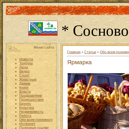
Главная
|
Каталог статей
|
Регистрация
|
Вход
* Сосново
Меню сайта
Главная
»
Статьи
»
Обо всем понемн
Новости
Ярмарка
Трибуна
Люди
Видео
Спорт
Животные
Дамам
Книги
Власть
Поздравляем
Происшествия
Бизнес
Культура
Недвижимость
Работа
Обо всем понемногу
Интернет
Полезные ссылки