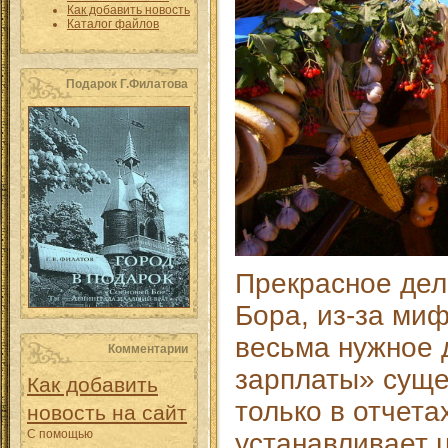
Как добавить новость
Каталог файлов
Подарок Г.Филатова
Прекрасное дел
Бора, из-за ми
весьма нужное 
Комментарии
зарплаты» сущ
Как добавить
только в отчета
новость на сайт
С помощью
устанавливает ц