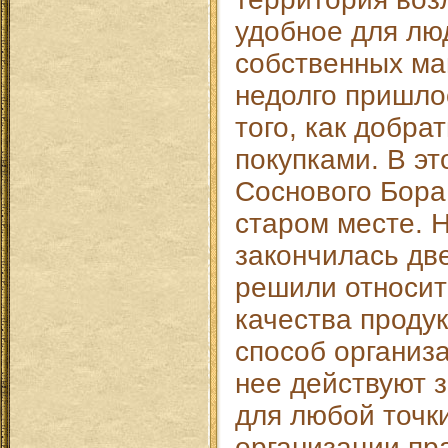
удобное для люд
собственных ма
недолго пришло
того, как добра
покупками. В эт
Соснового Бора
старом месте. Н
закончилась дв
решили относит
качества продук
способ организ
нее действуют 
для любой точк
организации пр