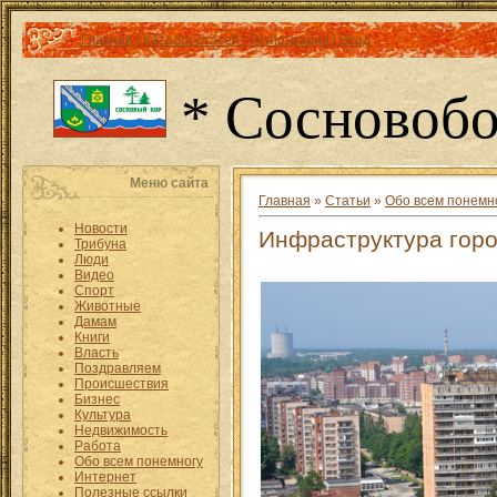
Главная
|
Каталог статей
|
Регистрация
|
Вход
* Сосновобо
Меню сайта
Главная
»
Статьи
»
Обо всем понемн
Новости
Инфраструктура гор
Трибуна
Люди
Видео
Спорт
Животные
Дамам
Книги
Власть
Поздравляем
Происшествия
Бизнес
Культура
Недвижимость
Работа
Обо всем понемногу
Интернет
Полезные ссылки