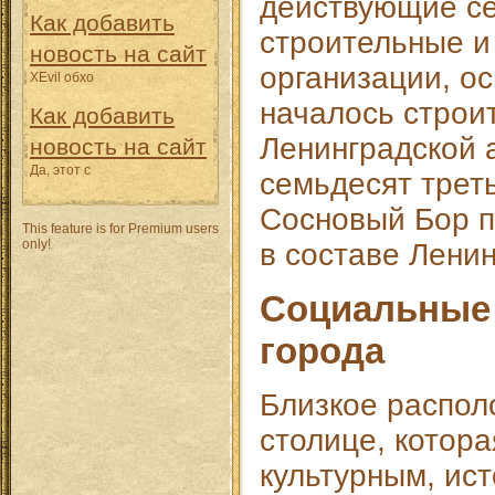
действующие с
Как добавить
строительные 
новость на сайт
организации, о
XEvil обхо
началось строи
Как добавить
Ленинградской 
новость на сайт
Да, этот с
семьдесят треть
Сосновый Бор п
This feature is for Premium users
only!
в составе Ленин
Социальные
города
Близкое распол
столице, котора
культурным, ис