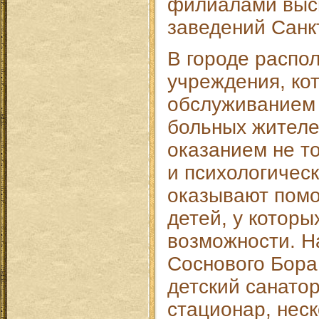
филиалами выс
заведений Санк
В городе распо
учреждения, ко
обслуживанием
больных жителе
оказанием не т
и психологичес
оказывают пом
детей, у которы
возможности. Н
Соснового Бора
детский санато
стационар, неск