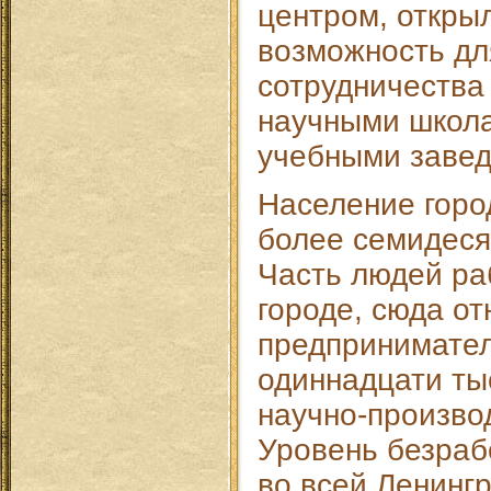
центром, откры
возможность дл
сотрудничества
научными школ
учебными завед
Население горо
более семидеся
Часть людей ра
городе, сюда от
предпринимател
одиннадцати ты
научно-произво
Уровень безраб
во всей Ленингр