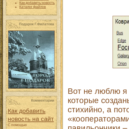
Как добавить новость
Каталог файлов
Подарок Г.Филатова
Вот не люблю я 
которые создан
Комментарии
стихийно, а по
Как добавить
«кооператорам
новость на сайт
С помощью
павильончики –