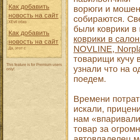
Как добавить
ворюги и мошенн
новость на сайт
собираются. Св
XEvil обхо
были коврики в
Как добавить
коврики в сало
новость на сайт
NOVLINE, Norpl
Да, этот с
товарищи кучу в
This feature is for Premium users
узнали что на о
only!
поедем.
Времени потрат
искали, прицени
нам «впаривали
товар за огром
автовладелец ме