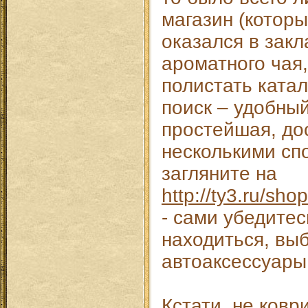
магазин (котор
оказался в закл
ароматного чая,
полистать катал
поиск – удобны
простейшая, до
несколькими спо
загляните на
http://ty3.ru/sh
- сами убедитес
находиться, вы
автоаксессуары
Кстати, не ков