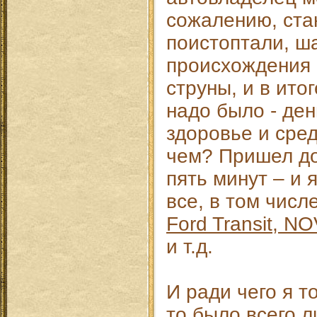
сожалению, ста
поистоптали, ш
происхождения 
струны, и в ито
надо было - ден
здоровье и сред
чем? Пришел до
пять минут – и я
все, в том числ
Ford Transit, N
и т.д.
И ради чего я т
то было всего л