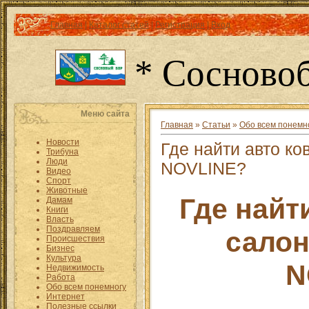
Главная
|
Каталог статей
|
Регистрация
|
Вход
* Сосновоб
Меню сайта
Главная
»
Статьи
»
Обо всем понемн
Новости
Где найти авто ков
Трибуна
Люди
NOVLINE?
Видео
Спорт
Животные
Где найт
Дамам
Книги
Власть
Поздравляем
салон 
Происшествия
Бизнес
Культура
N
Недвижимость
Работа
Обо всем понемногу
Интернет
Полезные ссылки