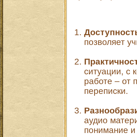
Доступност
позволяет уч
Практичнос
ситуации, с 
работе – от 
переписки.
Разнообраз
аудио матер
понимание и