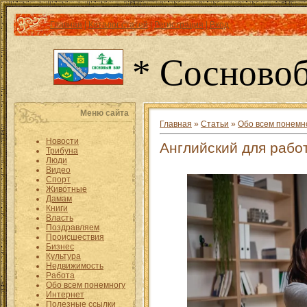
Главная
|
Каталог статей
|
Регистрация
|
Вход
* Сосновоб
Меню сайта
Главная
»
Статьи
»
Обо всем понемн
Новости
Английский для рабо
Трибуна
Люди
Видео
Спорт
Животные
Дамам
Книги
Власть
Поздравляем
Происшествия
Бизнес
Культура
Недвижимость
Работа
Обо всем понемногу
Интернет
Полезные ссылки