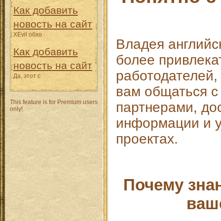
Как добавить
новость на сайт
XEvil обхо
Владея английс
Как добавить
более привлека
новость на сайт
работодателей, 
Да, этот с
вам общаться 
This feature is for Premium users
партнерами, дос
only!
информации и у
проектах.
Почему зна
ваш