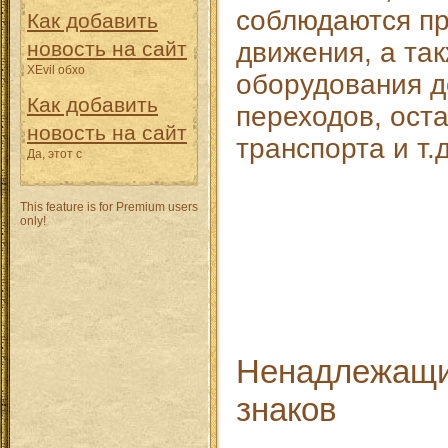
соблюдаются п
Как добавить
новость на сайт
движения, а та
XEvil обхо
оборудования д
Как добавить
переходов, ост
новость на сайт
транспорта и т.д
Да, этот с
This feature is for Premium users
only!
Ненадлежащи
знаков