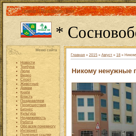
Главная
|
|
Регистрация
|
Вход
* Сосновоб
Меню сайта
Главная
»
2015
»
Август
»
18
» Ником
Новости
Трибуна
Никому ненужные 
Люди
Видео
Спорт
Животные
Дамам
Книги
Власть
Поздравляем
Происшествия
Бизнес
Культура
Недвижимость
Работа
Обо всем понемногу
Интернет
Полезные ссылки