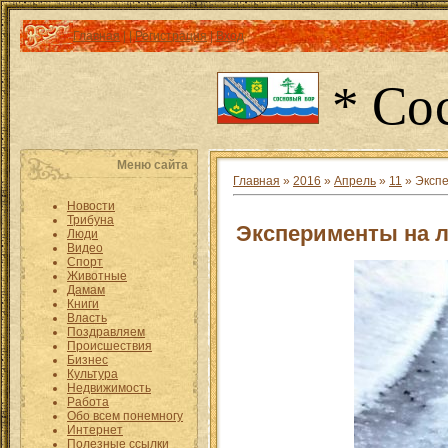
Главная
|
|
Регистрация
|
Вход
* Со
Меню сайта
Главная
»
2016
»
Апрель
»
11
» Экспе
Новости
Трибуна
Эксперименты на л
Люди
Видео
Спорт
Животные
Дамам
Книги
Власть
Поздравляем
Происшествия
Бизнес
Культура
Недвижимость
Работа
Обо всем понемногу
Интернет
Полезные ссылки