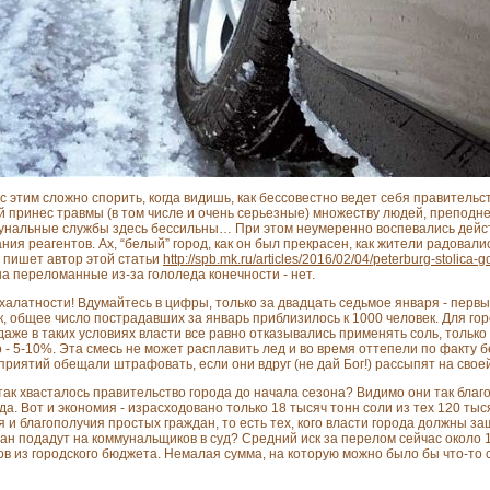
 с этим сложно спорить, когда видишь, как бессовестно ведет себя правительс
й принес травмы (в том числе и очень серьезные) множеству людей, преподне
ммунальные службы здесь бессильны… При этом неумеренно воспевались дейс
ия реагентов. Ах, “белый” город, как он был прекрасен, как жители радовали
о пишет автор этой статьи
http://spb.mk.ru/articles/2016/02/04/peterburg-stolica-g
а переломанные из-за гололеда конечности - нет.
латности! Вдумайтесь в цифры, только за двадцать седьмое января - первы
, общее число пострадавших за январь приблизилось к 1000 человек. Для гор
даже в таких условиях власти все равно отказывались применять соль, тольк
го - 5-10%. Эта смесь не может расплавить лед и во время оттепели по факту
приятий обещали штрафовать, если они вдруг (не дай Бог!) рассыпят на свое
так хвасталось правительство города до начала сезона? Видимо они так благо
да. Вот и экономия - израсходовано только 18 тысяч тонн соли из тех 120 тыс
я и благополучия простых граждан, то есть тех, кого власти города должны за
жан подадут на коммунальщиков в суд? Средний иск за перелом сейчас около 
ов из городского бюджета. Немалая сумма, на которую можно было бы что-то с