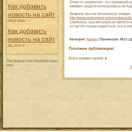
Отказ от реагентов - это огромный ша
Как добавить
никаких средств использовать не бу
новость на сайт
Февраль был не безопаснее января,
http://www.metronews.ru/novosti/golol
XEvil обхо
случилось: она металась из минуса в
остается только надеяться, что в с
Как добавить
новость на сайт
Категория
:
Разное
|
Просмотров
:
5613
|
Д
Да, этот с
Похожие публикации:
Всего комментариев
:
0
This feature is for Premium users
only!
Д