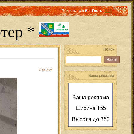
Приветствую Вас
Гость
|
RSS
тер *
Поиск
07.08.2026
Ваша реклама