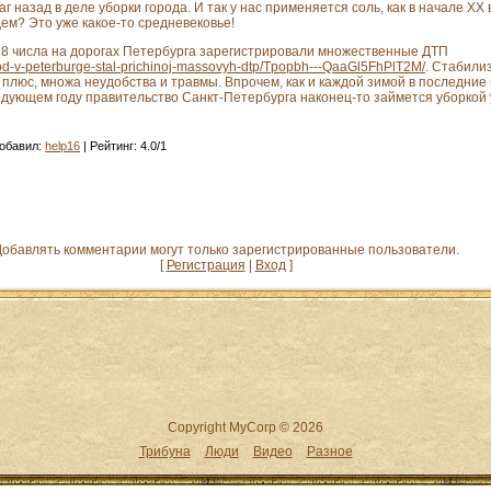
г назад в деле уборки города. И так у нас применяется соль, как в начале XX 
дем? Это уже какое-то средневековье!
 8 числа на дорогах Петербурга зарегистрировали множественные ДТП
jod-v-peterburge-stal-prichinoj-massovyh-dtp/Tpopbh---QaaGl5FhPlT2M/
. Стабили
 плюс, множа неудобства и травмы. Впрочем, как и каждой зимой в последние н
ледующем году правительство Санкт-Петербурга наконец-то займется уборкой 
обавил
:
help16
|
Рейтинг
:
4.0
/
1
обавлять комментарии могут только зарегистрированные пользователи.
[
Регистрация
|
Вход
]
Copyright MyCorp © 2026
Трибуна
Люди
Видео
Разное