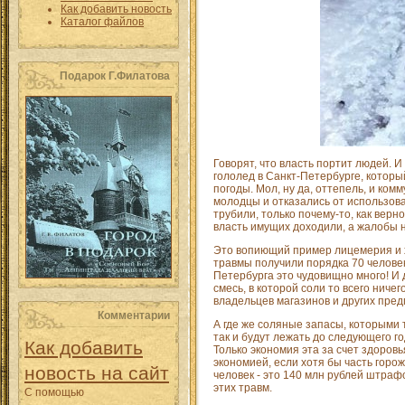
Как добавить новость
Каталог файлов
Подарок Г.Филатова
Говорят, что власть портит людей. И
гололед в Санкт-Петербурге, которы
погоды. Мол, ну да, оттепель, и ко
молодцы и отказались от использован
трубили, только почему-то, как верн
власть имущих доходили, а жалобы н
Это вопиющий пример лицемерия и ха
травмы получили порядка 70 человек
Петербурга это чудовищно много! И 
смесь, в которой соли то всего ниче
владельцев магазинов и других пред
Комментарии
А где же соляные запасы, которыми 
так и будут лежать до следующего го
Как добавить
Только экономия эта за счет здоровь
экономией, если хотя бы часть горо
новость на сайт
человек - это 140 млн рублей штраф
этих травм.
С помощью