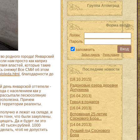
Группа Атомград
Форма входа
Логин:
Пароль:
запомнить
Забыл пароль
·
Регистрация
тво родного города! Январский
сли нам просто как каприз
твия властей, которые такие
Последние новости
сь снежку! Все СМИ об этом
ololeda.html
, благодарности до
[18.10.2015]
Радоновые озера деревни
й день январской оттепели -
Допухинка
ода с населением как у
о рассыпали пескосоляную
[16.04.2013]
 бесполезна. Причем
Город в подарок
й территории реагенты.
[16.04.2013]
получно и лежат на складе, и
Вспоминая 25-летие
яч тонн, что были закуплены.
Соснового Бора...
щищать. Да и будет ли это
[14.04.2013]
140 тысяч рублей. 1000
делать, чтоб не допустить
Лучший год Соснового
Бора