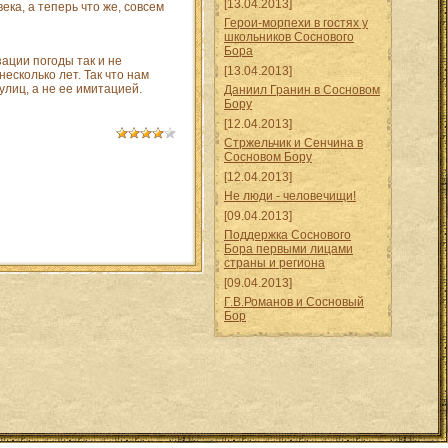
[13.04.2013]
века, а теперь что же, совсем
Герои-морпехи в гостях у
школьников Соснового
Бора
зации погоды так и не
[13.04.2013]
есколько лет. Так что нам
улиц, а не ее имитацией.
Даниил Гранин в Сосновом
Бору
[12.04.2013]
Стржельчик и Сенчина в
Сосновом Бору
[12.04.2013]
Не люди - человечищи!
[09.04.2013]
Поддержка Соснового
Бора первыми лицами
страны и региона
[09.04.2013]
Г.В.Романов и Сосновый
Бор