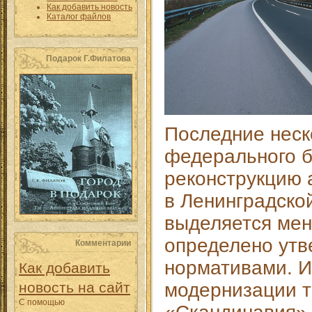
Как добавить новость
Каталог файлов
Подарок Г.Филатова
Последние неск
федерального 
реконструкцию 
в Ленинградско
выделяется мен
определено ут
Комментарии
нормативами. И
Как добавить
новость на сайт
модернизации 
С помощью