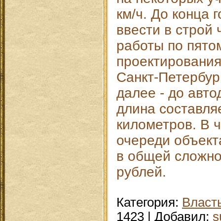
км/ч. До конца 
ввести в строй 
работы по пято
проектирования
Санкт-Петербург
далее - до авто
длина составля
километров. В 
очереди объект
в общей сложно
рублей.
Категория
:
Власт
1423
|
Добавил
:
s