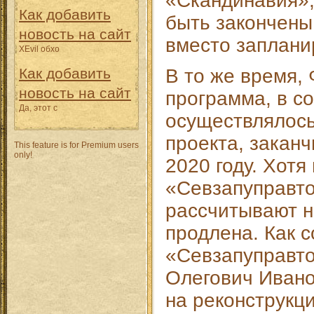
«Скандинавия»,
Как добавить
быть закончены 
новость на сайт
вместо заплани
XEvil обхо
Как добавить
В то же время,
новость на сайт
программа, в со
Да, этот с
осуществлялос
проекта, заканч
This feature is for Premium users
only!
2020 году. Хотя 
«Севзапуправто
рассчитывают на
продлена. Как 
«Севзапуправто
Олегович Ивано
на реконструкц