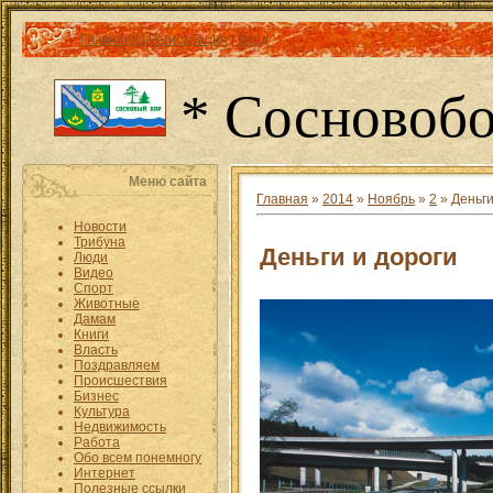
Главная
|
|
Регистрация
|
Вход
* Сосновобо
Меню сайта
Главная
»
2014
»
Ноябрь
»
2
» Деньги
Новости
Трибуна
Деньги и дороги
Люди
Видео
Спорт
Животные
Дамам
Книги
Власть
Поздравляем
Происшествия
Бизнес
Культура
Недвижимость
Работа
Обо всем понемногу
Интернет
Полезные ссылки