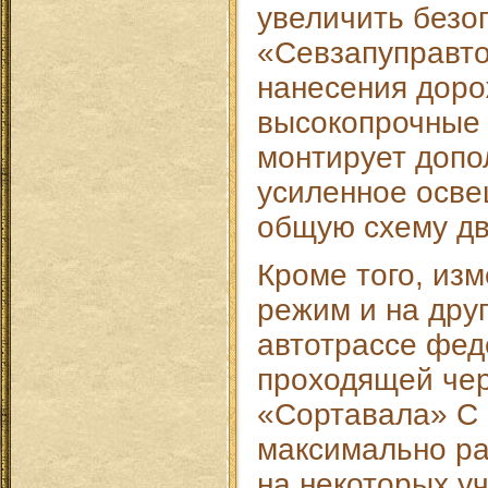
увеличить безо
«Севзапуправто
нанесения доро
высокопрочные
монтирует допо
усиленное осве
общую схему д
Кроме того, из
режим и на дру
автотрассе фед
проходящей чер
«Сортавала» С 
максимально ра
на некоторых уч