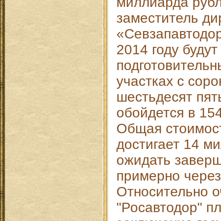
миллиарда рубл
заместитель ди
«Севзапавтодор
2014 году будут
подготовительн
участках с соро
шестьдесят пят
обойдется в 15
Общая стоимост
достигает 14 м
ожидать завер
примерно через 
Относительно о
"Росавтодор" п