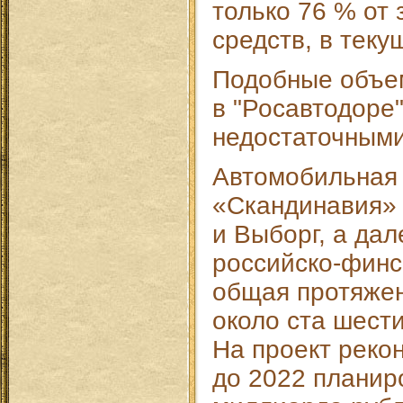
только 76 % от
средств, в тек
Подобные объе
в "Росавтодоре
недостаточными
Автомобильная
«Скандинавия» 
и Выборг, а да
российско-финс
общая протяжен
около ста шест
На проект реко
до 2022 планир